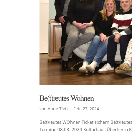
Be(t)reutes Wohnen
von
Anne Tietz
|
Feb. 27, 2024
Be(t)reutes WOhnen Ticket sichern Be(t)reu
Termine 08.03. 2024 Kulturhaus Überherrn 