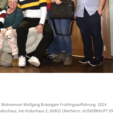
tes Wohnenvon Wolfgang Bräutigam Frühlingsaufführung 2024
Kulturhaus, Am Kulturhaus 2, 66802 Überherrn. AUSVERKAUFT 09