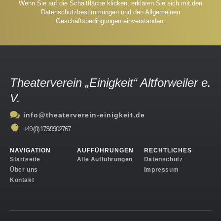
Wenn Sie auf die Schaltfläche klicken, erklären Sie sich mit den
Datenschutzbestimmungen und den Allgemeinen
Geschäftsbedingungen einverstanden.
Theaterverein „Einigkeit“ Altforweiler e.
V.

info@theaterverein-einigkeit.de

+49 (0) 173/9902767
NAVIGATION
AUFFÜHRUNGEN
RECHTLICHES
Startseite
Alle Aufführungen
Datenschutz
Über uns
Impressum
Kontakt