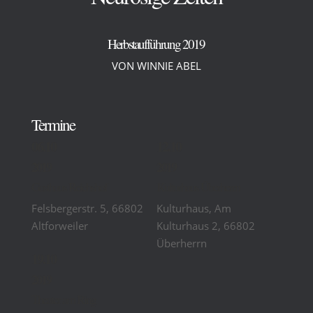
Herbstaufführung 2019
VON WINNIE ABEL
Termine
06.10
12.10
2019
2019
Gasthaus Reichshof
Kulturhaus Überherrn
Felsbergerstr. 5, 66802
Kulturhaus, Am
Altforweiler
Kulturhaus 2, 66802
Überherrn
19.10
2019
Theater am Ring