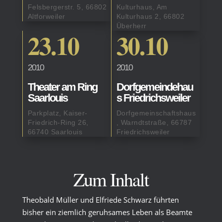
Felsbergerstr. 5, 66802
Kulturhaus, Am
Altforweiler
Kulturhaus 2, 66802
Überherr
23.10
30.10
2010
2010
Theater am Ring
Dorfgemeindehau
Saarlouis
s Friedrichsweiler
Parkplatz, Kaiser-
Dorfgemeinschaftshaus
Friedrich-Ring 26,
, Warndtstraße, 66787
66740 Saarlouis
Friedrichsweiler
Zum Inhalt
Theobald Müller und Elfriede Schwarz führten
bisher ein ziemlich geruhsames Leben als Beamte